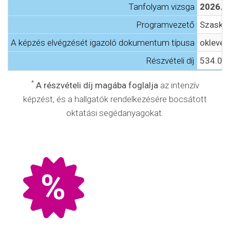
Tanfolyam vizsga
2026. 
Programvezető
Szasko
A képzés elvégzését igazoló dokumentum típusa
oklevél
Részvételi díj
534.000
*
A részvételi díj magába foglalja
az intenzív
képzést, és a hallgatók rendelkezésére bocsátott
oktatási segédanyagokat.
%