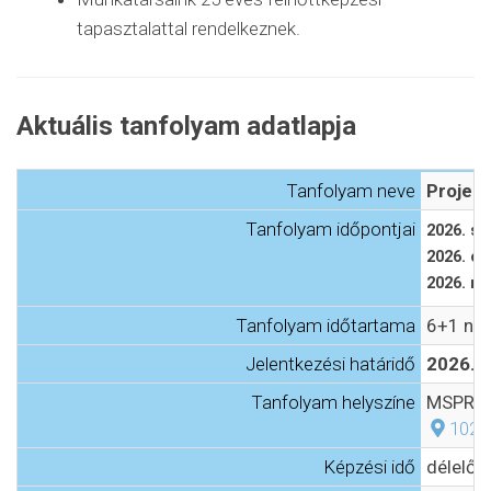
tapasztalattal rendelkeznek.
Aktuális tanfolyam adatlapja
Tanfolyam neve
Projek
Tanfolyam időpontjai
2026. s
2026. ok
2026. n
Tanfolyam időtartama
6+1 na
Jelentkezési határidő
2026. 
Tanfolyam helyszíne
MSPR Üz
1021
Képzési idő
délelőtt