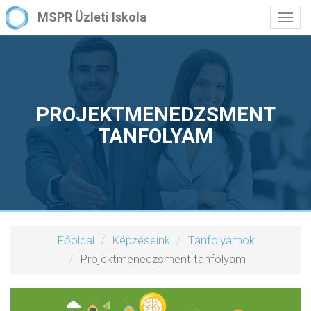
MSPR Üzleti Iskola
Togg
navig
PROJEKTMENEDZSMENT
TANFOLYAM
Főoldal
Képzéseink
Tanfolyamok
Projektmenedzsment tanfolyam