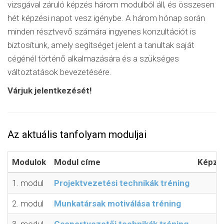
vizsgával záruló képzés három modulból áll, és összesen
hét képzési napot vesz igénybe. A három hónap során
minden résztvevő számára ingyenes konzultációt is
biztosítunk, amely segítséget jelent a tanultak saját
cégénél történő alkalmazására és a szükséges
változtatások bevezetésére.
Várjuk jelentkezését!
Az aktuális tanfolyam moduljai
Modulok
Modul címe
Képzé
1. modul
Projektvezetési technikák tréning
2
2. modul
Munkatársak motiválása tréning
2
3. modul
Csoportvezetői technikák tréning
2