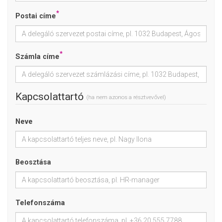
*
Postai címe
*
Számla címe
Kapcsolattartó
(ha nem azonos a résztvevővel)
Neve
Beosztása
Telefonszáma