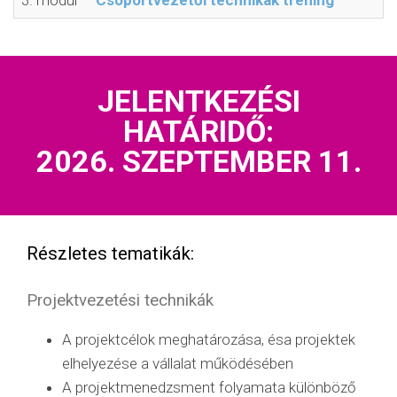
JELENTKEZÉSI
HATÁRIDŐ:
2026. SZEPTEMBER 11.
Részletes tematikák:
Projektvezetési technikák
A projektcélok meghatározása, ésa projektek
elhelyezése a vállalat működésében
A projektmenedzsment folyamata különböző