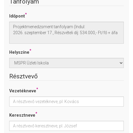
Tanfolyam
*
Időpont
*
Helyszíne
Résztvevő
*
Vezetékneve
*
Keresztneve