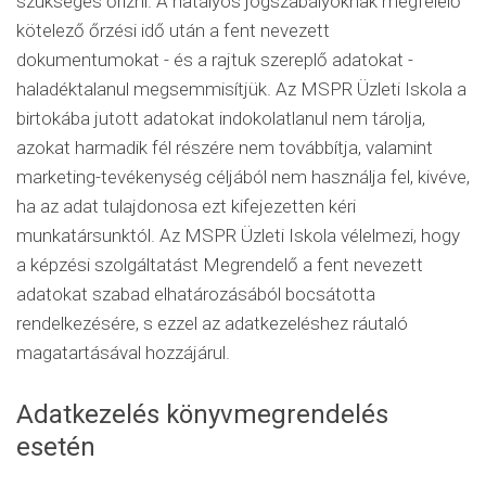
szükséges őrizni. A hatályos jogszabályoknak megfelelő
kötelező őrzési idő után a fent nevezett
dokumentumokat - és a rajtuk szereplő adatokat -
haladéktalanul megsemmisítjük. Az MSPR Üzleti Iskola a
birtokába jutott adatokat indokolatlanul nem tárolja,
azokat harmadik fél részére nem továbbítja, valamint
marketing-tevékenység céljából nem használja fel, kivéve,
ha az adat tulajdonosa ezt kifejezetten kéri
munkatársunktól. Az MSPR Üzleti Iskola vélelmezi, hogy
a képzési szolgáltatást Megrendelő a fent nevezett
adatokat szabad elhatározásából bocsátotta
rendelkezésére, s ezzel az adatkezeléshez ráutaló
magatartásával hozzájárul.
Adatkezelés könyvmegrendelés
esetén