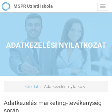
MSPR Üzleti Iskola
Togg
navig
ADATKEZELÉSI NYILATKOZAT
Főoldal
Adatkezelési nyilatkozat
Adatkezelés marketing-tevékenység
során