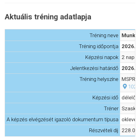
Aktuális tréning adatlapja
Tréning neve
Munkat
Tréning időpontja
2026. o
Képzési napok
2 nap
Jelentkezési határidő
2026. o
Tréning helyszíne
MSPR Üz
1021
Képzési idő
délelőtt
Tréner
Szasko
A képzés elvégzését igazoló dokumentum típusa
oklevél
Részvételi díj
228.000