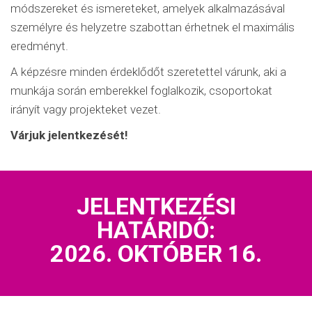
módszereket és ismereteket, amelyek alkalmazásával
személyre és helyzetre szabottan érhetnek el maximális
eredményt.
A képzésre minden érdeklődőt szeretettel várunk, aki a
munkája során emberekkel foglalkozik, csoportokat
irányít vagy projekteket vezet.
Várjuk jelentkezését!
JELENTKEZÉSI
HATÁRIDŐ:
2026. OKTÓBER 16.