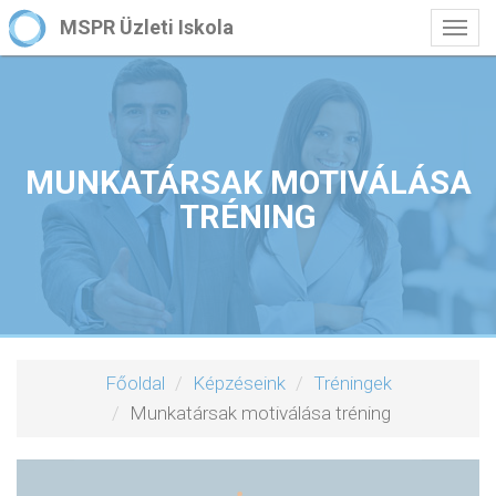
MSPR Üzleti Iskola
Togg
navig
MUNKATÁRSAK MOTIVÁLÁSA
TRÉNING
Főoldal
Képzéseink
Tréningek
Munkatársak motiválása tréning