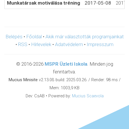
Munkatársak motiválása tréning
2017-05-08
2017-
Belépés
•
Főoldal
•
Akik már választották programjainkat
•
RSS
•
Hírlevelek
•
Adatvédelem
•
Impresszum
© 2016-2026
MSPR Üzleti Iskola
. Minden jog
fenntartva.
Mucius Minisite
v2.13.0ß build: 2025.03.26. / Render: 98 ms /
Mem: 1003,9 KB
Dev: CsAB • Powered by:
Mucius Scaevola