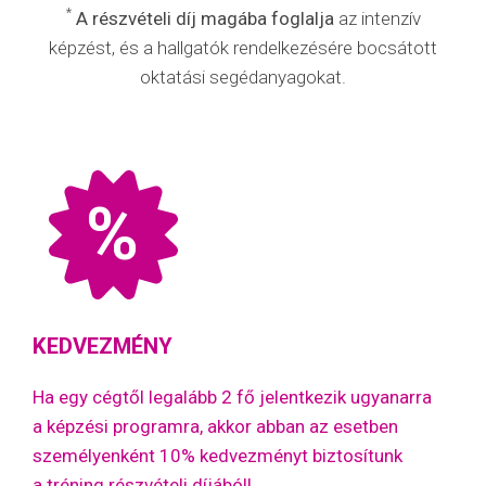
*
A részvételi díj magába foglalja
az intenzív
képzést, és a hallgatók rendelkezésére bocsátott
oktatási segédanyagokat.
%
KEDVEZMÉNY
Ha egy cégtől legalább 2 fő jelentkezik ugyanarra
a képzési programra, akkor abban az esetben
személyenként 10% kedvezményt biztosítunk
a tréning részvételi díjából!