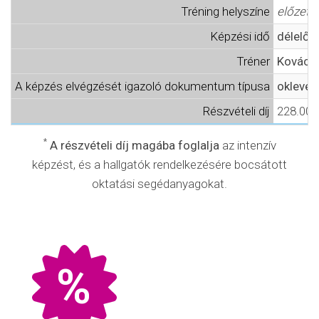
Tréning helyszíne
előzete
Képzési idő
délelőtt
Tréner
Kovács
A képzés elvégzését igazoló dokumentum típusa
oklevél
Részvételi díj
228.000,
*
A részvételi díj magába foglalja
az intenzív
képzést, és a hallgatók rendelkezésére bocsátott
oktatási segédanyagokat.
%