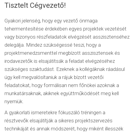
Tisztelt Cégvezető!
Gyakori jelenség, hogy egy vezető önmaga
tehermentesítése érdekében egyes projektek vezetését
vagy bizonyos részfeladatok elvégzését asszisztenséhez
delegálja. Mindez szükségessé teszi, hogy a
projektmenedzsmenttel megbízott asszisztensek és
irodavezetők is elsajátítsák a feladat elvégzéséhez
szükséges szaktudást. Ezeknek a kollégáknak ráadásul
úgy kell megvalósítaniuk a rájuk bízott vezetői
feladatokat, hogy formálisan nem főnökei azoknak a
munkatársaknak, akiknek együttműködését meg kell
nyerniük.
A gyakorlati ismeretekre fókuszáló tréningen a
résztvevők elsajátítják a sikeres projektszervezés
technikáját és annak módszerét, hogy miként illesszék