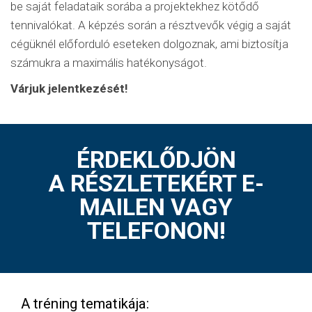
be saját feladataik sorába a projektekhez kötődő
tennivalókat. A képzés során a résztvevők végig a saját
cégüknél előforduló eseteken dolgoznak, ami biztosítja
számukra a maximális hatékonyságot.
Várjuk jelentkezését!
ÉRDEKLŐDJÖN
A RÉSZLETEKÉRT E-
MAILEN VAGY
TELEFONON!
A tréning tematikája: