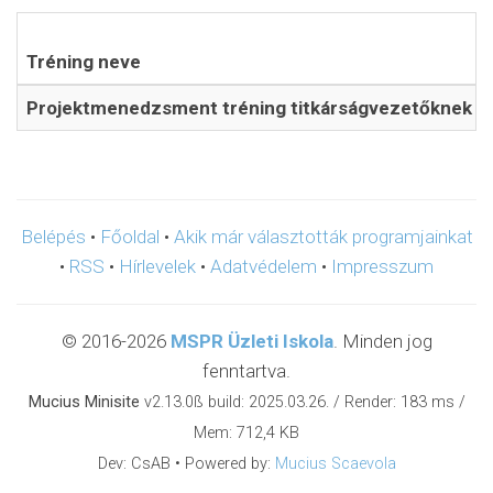
Tréning neve
Projektmenedzsment tréning titkárságvezetőknek 
Belépés
•
Főoldal
•
Akik már választották programjainkat
•
RSS
•
Hírlevelek
•
Adatvédelem
•
Impresszum
© 2016-2026
MSPR Üzleti Iskola
. Minden jog
fenntartva.
Mucius Minisite
v2.13.0ß build: 2025.03.26. / Render: 183 ms /
Mem: 712,4 KB
Dev: CsAB • Powered by:
Mucius Scaevola