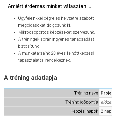
Amiért érdemes minket választani...
Ügyfeleinkkel cégre és helyzetre szabott
megoldásokat dolgozunk ki,
Mikrocsoportos képzéseket szervezünk,
A tréningek során ingyenes tanácsadást
biztosítunk,
A munkatársaink 20 éves felnőttképzési
tapasztalattal rendelkeznek.
A tréning adatlapja
Tréning neve
Projek
Tréning időpontja
előzete
Képzési napok
2 nap