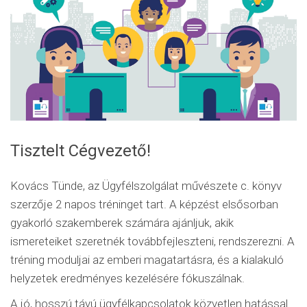
Tisztelt Cégvezető!
Kovács Tünde, az Ügyfélszolgálat művészete c. könyv
szerzője 2 napos tréninget tart. A képzést elsősorban
gyakorló szakemberek számára ajánljuk, akik
ismereteiket szeretnék továbbfejleszteni, rendszerezni. A
tréning moduljai az emberi magatartásra, és a kialakuló
helyzetek eredményes kezelésére fókuszálnak.
A jó, hosszú távú ügyfélkapcsolatok közvetlen hatással