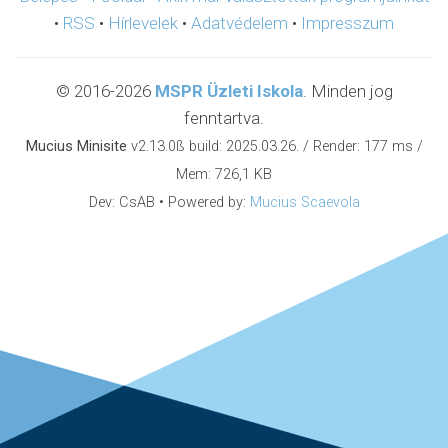
•
RSS
•
Hírlevelek
•
Adatvédelem
•
Impresszum
© 2016-2026
MSPR Üzleti Iskola
. Minden jog
fenntartva.
Mucius Minisite
v2.13.0ß build: 2025.03.26. / Render: 177 ms /
Mem: 726,1 KB
Dev: CsAB • Powered by:
Mucius Scaevola