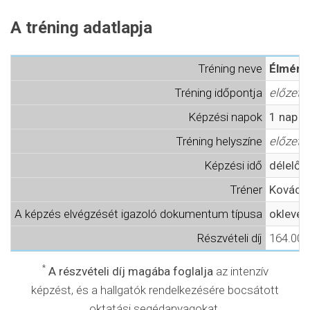
A tréning adatlapja
Tréning neve
Élménya
Tréning időpontja
előzete
Képzési napok
1 nap
Tréning helyszíne
előzete
Képzési idő
délelőtt
Tréner
Kovács
A képzés elvégzését igazoló dokumentum típusa
oklevél
Részvételi díj
164.000,
*
A részvételi díj magába foglalja
az intenzív
képzést, és a hallgatók rendelkezésére bocsátott
oktatási segédanyagokat.