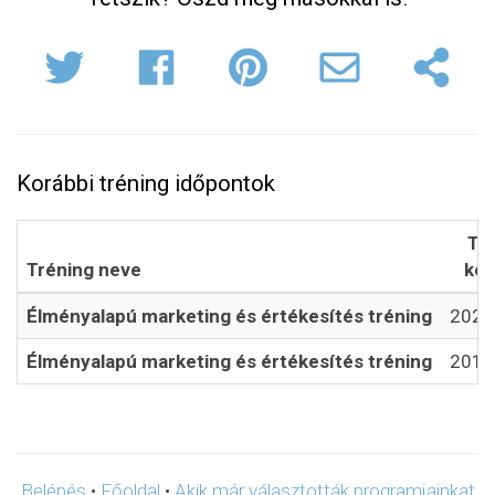
Korábbi tréning időpontok
Tr
Tréning neve
ke
Élményalapú marketing és értékesítés tréning
2020
Élményalapú marketing és értékesítés tréning
2018
Belépés
•
Főoldal
•
Akik már választották programjainkat