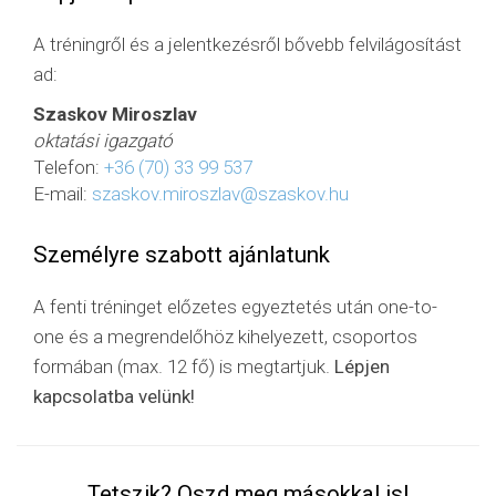
A tréningről és a jelentkezésről bővebb felvilágosítást
ad:
Szaskov Miroszlav
oktatási igazgató
Telefon:
+36 (70) 33 99 537
E-mail:
szaskov.miroszlav@szaskov.hu
Személyre szabott ajánlatunk
A fenti tréninget előzetes egyeztetés után one-to-
one és a megrendelőhöz kihelyezett, csoportos
formában (max. 12 fő) is megtartjuk.
Lépjen
kapcsolatba velünk!
Tetszik? Oszd meg másokkal is!