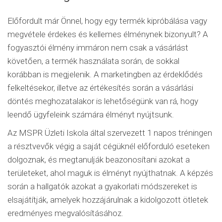
Előfordult már Önnel, hogy egy termék kipróbálása vagy
megvétele érdekes és kellemes élménynek bizonyult? A
fogyasztói élmény immáron nem csak a vásárlást
követően, a termék használata során, de sokkal
korábban is megjelenik. A marketingben az érdeklődés
felkeltésekor, illetve az értékesítés során a vásárlási
döntés meghozatalakor is lehetőségünk van rá, hogy
leendő ügyfeleink számára élményt nyújtsunk.
Az MSPR Üzleti Iskola által szervezett 1 napos tréningen
a résztvevők végig a saját cégüknél előforduló eseteken
dolgoznak, és megtanulják beazonosítani azokat a
területeket, ahol maguk is élményt nyújthatnak. A képzés
során a hallgatók azokat a gyakorlati módszereket is
elsajátítják, amelyek hozzájárulnak a kidolgozott ötletek
eredményes megvalósításához.