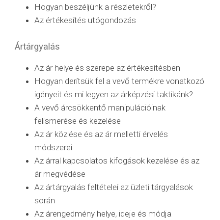
Hogyan beszéljünk a részletekről?
Az értékesítés utógondozás
Ártárgyalás
Az ár helye és szerepe az értékesítésben
Hogyan derítsük fel a vevő termékre vonatkozó
igényeit és mi legyen az árképzési taktikánk?
A vevő árcsökkentő manipulációinak
felismerése és kezelése
Az ár közlése és az ár melletti érvelés
módszerei
Az árral kapcsolatos kifogások kezelése és az
ár megvédése
Az ártárgyalás feltételei az üzleti tárgyalások
során
Az árengedmény helye, ideje és módja