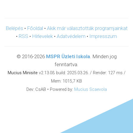
Belépés
•
Főoldal
•
Akik már választották programjainkat
•
RSS
•
Hírlevelek
•
Adatvédelem
•
Impresszum
© 2016-2026
MSPR Üzleti Iskola
. Minden jog
fenntartva.
Mucius Minisite
v2.13.0ß build: 2025.03.26. / Render: 127 ms /
Mem: 1015,7 KB
Dev: CsAB • Powered by:
Mucius Scaevola