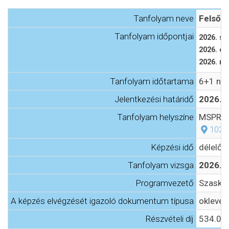
Tanfolyam neve
Felsőfo
Tanfolyam időpontjai
2026. s
2026. ok
2026. n
Tanfolyam időtartama
6+1 na
Jelentkezési határidő
2026. 
Tanfolyam helyszíne
MSPR Üz
1021
Képzési idő
délelőtt
Tanfolyam vizsga
2026. 
Programvezető
Szasko
A képzés elvégzését igazoló dokumentum típusa
oklevél
Részvételi díj
534.000