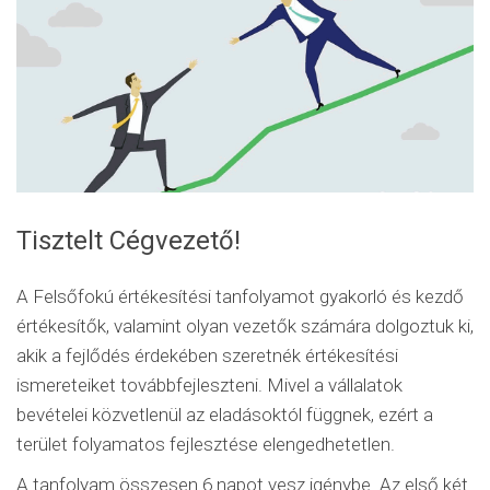
Tisztelt Cégvezető!
A Felsőfokú értékesítési tanfolyamot gyakorló és kezdő
értékesítők, valamint olyan vezetők számára dolgoztuk ki,
akik a fejlődés érdekében szeretnék értékesítési
ismereteiket továbbfejleszteni. Mivel a vállalatok
bevételei közvetlenül az eladásoktól függnek, ezért a
terület folyamatos fejlesztése elengedhetetlen.
A tanfolyam összesen 6 napot vesz igénybe. Az első két