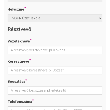
*
Helyszíne
Résztvevő
*
Vezetékneve
*
Keresztneve
*
Beosztása
*
Telefonszáma