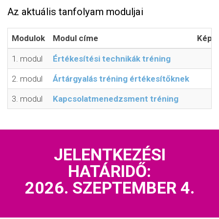
Az aktuális tanfolyam moduljai
Modulok
Modul címe
Képzé
1. modul
Értékesítési technikák tréning
2. modul
Ártárgyalás tréning értékesítőknek
3. modul
Kapcsolatmenedzsment tréning
JELENTKEZÉSI
HATÁRIDŐ:
2026. SZEPTEMBER 4.