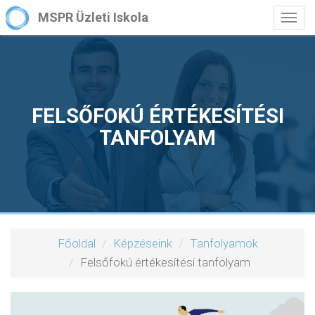
MSPR Üzleti Iskola
Togg
navig
FELSŐFOKÚ ÉRTÉKESÍTÉSI
TANFOLYAM
Főoldal
Képzéseink
Tanfolyamok
Felsőfokú értékesítési tanfolyam