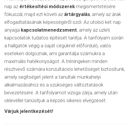
nap az
értékesítési módszerek
megismertetésére
fókuszál, majd ezt követi az
ártárgyalás
, amely az árak
elfogadtatásának képességéről szól. Az utolsó két nap
anyaga
kapcsolatmenedzsment
, amely az üzleti
kapcsolatok tudatos építését tanítja. A tanfolyam során
a hallgatók végig a saját cégüknél előforduló, valós
eseteken dolgoznak, ami garantálja számukra a
maximális hatékonyságot. A tréningeken minden
résztvevő számára konzultációs lehetőséget biztosítunk,
amely segítséget jelent a tanultak munkahelyi
alkalmazásához és a szükséges változtatások
bevezetésére. A tanfolyamot vizsga zárja, amely után
oklevéllel tanúsítjuk a képzés sikeres elvégzését.
Várjuk jelentkezését!